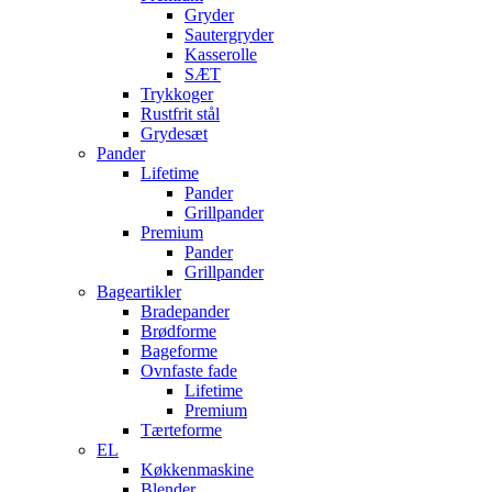
Gryder
Sautergryder
Kasserolle
SÆT
Trykkoger
Rustfrit stål
Grydesæt
Pander
Lifetime
Pander
Grillpander
Premium
Pander
Grillpander
Bageartikler
Bradepander
Brødforme
Bageforme
Ovnfaste fade
Lifetime
Premium
Tærteforme
EL
Køkkenmaskine
Blender