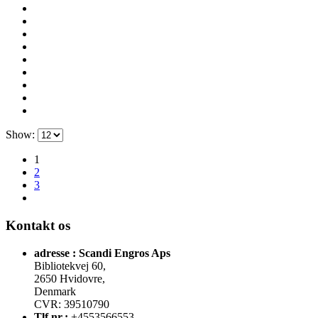
Show:
1
2
3
Kontakt os
adresse :
Scandi Engros Aps
Bibliotekvej 60,
2650 Hvidovre,
Denmark
CVR: 39510790
Tlf.nr.:
+4553566553