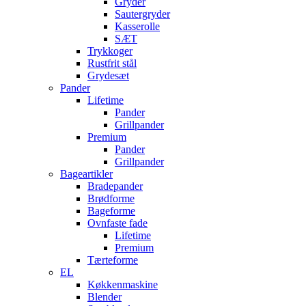
Gryder
Sautergryder
Kasserolle
SÆT
Trykkoger
Rustfrit stål
Grydesæt
Pander
Lifetime
Pander
Grillpander
Premium
Pander
Grillpander
Bageartikler
Bradepander
Brødforme
Bageforme
Ovnfaste fade
Lifetime
Premium
Tærteforme
EL
Køkkenmaskine
Blender