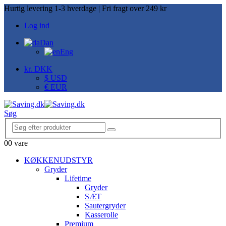
Hurtig levering 1-3 hverdage | Fri fragt over 249 kr
Log ind
Dan
Eng
kr. DKK
$ USD
€ EUR
Søg
0
0 vare
KØKKENUDSTYR
Gryder
Lifetime
Gryder
SÆT
Sautergryder
Kasserolle
Premium