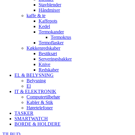
Stavblender
Håndmixer
kaffe & te
Kaffepots
Kedel
Termokander
Termokrus
Termoflasker
Køkkenredskaber
Bestiksæt
Serveringsbakker
Knive
Redskaber
EL & BELYSNING
Belysning
El
IT & ELEKTRONIK
Computertilbehør
Kabler & Stik
Høretelefoner
TASKER
SMARTWATCH
BORDE & HOLDERE
TILBUD