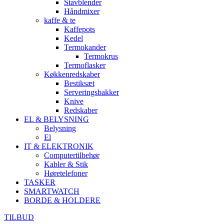
Stavblender
Håndmixer
kaffe & te
Kaffepots
Kedel
Termokander
Termokrus
Termoflasker
Køkkenredskaber
Bestiksæt
Serveringsbakker
Knive
Redskaber
EL & BELYSNING
Belysning
El
IT & ELEKTRONIK
Computertilbehør
Kabler & Stik
Høretelefoner
TASKER
SMARTWATCH
BORDE & HOLDERE
TILBUD