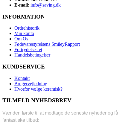
E-mail:
info@saving.dk
INFORMATION
Ordrehistorik
Min konto
Om Os
Fødevarestyrelsens SmileyRapport
Fortrydelsesret
Handelsbetingelser
KUNDSERVICE
Kontakt
Brugervejledning
Hvorfor vælge keramisk?
TILMELD NYHEDSBREV
Vær den første til at modtage de seneste nyheder og få
fantastiske tilbud
:
Din E-mail
*