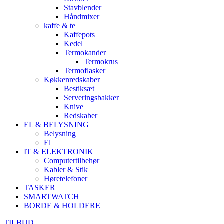
Stavblender
Håndmixer
kaffe & te
Kaffepots
Kedel
Termokander
Termokrus
Termoflasker
Køkkenredskaber
Bestiksæt
Serveringsbakker
Knive
Redskaber
EL & BELYSNING
Belysning
El
IT & ELEKTRONIK
Computertilbehør
Kabler & Stik
Høretelefoner
TASKER
SMARTWATCH
BORDE & HOLDERE
TILBUD