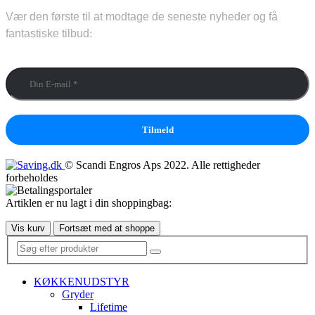
Vær den første til at modtage de seneste nyheder og få
fantastiske tilbud
:
Din E-mail
*
© Scandi Engros Aps 2022. Alle rettigheder
forbeholdes
Artiklen er nu lagt i din shoppingbag:
Vis kurv
Fortsæt med at shoppe
KØKKENUDSTYR
Gryder
Lifetime