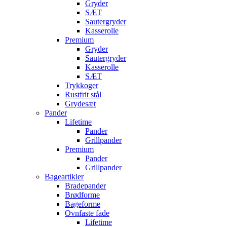
Gryder
SÆT
Sautergryder
Kasserolle
Premium
Gryder
Sautergryder
Kasserolle
SÆT
Trykkoger
Rustfrit stål
Grydesæt
Pander
Lifetime
Pander
Grillpander
Premium
Pander
Grillpander
Bageartikler
Bradepander
Brødforme
Bageforme
Ovnfaste fade
Lifetime