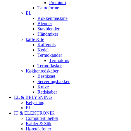
Premium
Tærteforme
EL
Køkkenmaskine
Blender
Stavblender
Håndmixer
kaffe & te
Kaffepots
Kedel
Termokander
Termokrus
Termoflasker
Køkkenredskaber
Bestiksæt
Serveringsbakker
Knive
Redskaber
EL & BELYSNING
Belysning
El
IT & ELEKTRONIK
Computertilbehør
Kabler & Stik
Høretelefoner