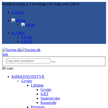
Hurtig levering 1-3 hverdage | Fri fragt over 249 kr
Log ind
Dan
Eng
kr. DKK
$ USD
€ EUR
Søg
0
0 vare
KØKKENUDSTYR
Gryder
Lifetime
Gryder
SÆT
Sautergryder
Kasserolle
Premium