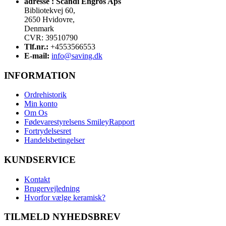
adresse :
Scandi Engros Aps
Bibliotekvej 60,
2650 Hvidovre,
Denmark
CVR: 39510790
Tlf.nr.:
+4553566553
E-mail:
info@saving.dk
INFORMATION
Ordrehistorik
Min konto
Om Os
Fødevarestyrelsens SmileyRapport
Fortrydelsesret
Handelsbetingelser
KUNDSERVICE
Kontakt
Brugervejledning
Hvorfor vælge keramisk?
TILMELD NYHEDSBREV