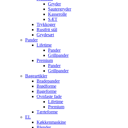
Gryder
Sautergryder
Kasserolle
SÆT
Trykkoger
Rustfrit stål
Grydesæt
Pander
Lifetime
Pander
Grillpander
Premium
Pander
Grillpander
Bageartikler
Bradepander
Brødforme
Bageforme
Ovnfaste fade
Lifetime
Premium
Tærteforme
EL
Køkkenmaskine
Blender